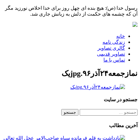
رسول خدا (ص): هیچ بنده ای چهل روز برای خدا اخلاص نورزید مگر
آن که چشمه های حکمت از دلش به زبانش جاری شد.
خانه
زندگی نامه
گالری تصاویر
تصاویر قدیمی
تماس با ما
نمازجمعه۲۴آذر۹۶.jpgیک
جستجو در سایت
جستجو
برای:
آخرین مطالب