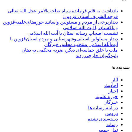
یادداشت به قلم فرمانده سپاه صاحب‌الامر عجل الله تعالی
فرجه الشریف استان قزوین؛
دیداربرخی از مردم و مسئولین واساتید حوزه‌های‌علمیه‌قزوین
و تاکستان با آیت الله اسلامی
نشست اصحاب رسانه استان با آیت الله اسلامی
دیدار مسئولین استانی‌وشهرستانی و مردم‌ استان‌قزوین با
آیت‌الله‌ اسلامی منتخب مجلس‌ خبرگان
ملت با خلق حماسه‌ای دیگر، ضربه محکمی به دهان
یاوه‌گویان خارجی زدند
دسته بندی ها
آثار
احادیث
اخبار
حوزه علمیه
خبرگان
در آینه رسانه ها
دروس
دسته‌بندی نشده
رسانه
نماز جمعه