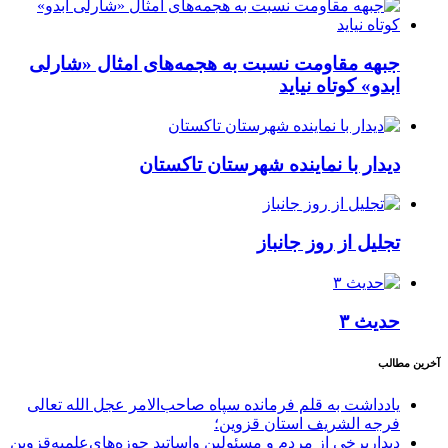
جبهه مقاومت نسبت به هجمه‌های امثال «شارلی
ابدو» کوتاه نیاید
دیدار با نماینده شهرستان تاکستان
تجلیل از روز جانباز
حدیث ۳
آخرین مطالب
یادداشت به قلم فرمانده سپاه صاحب‌الامر عجل الله تعالی
فرجه الشریف استان قزوین؛
دیداربرخی از مردم و مسئولین واساتید حوزه‌های‌علمیه‌قزوین