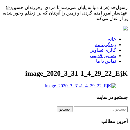
رسول‌خدا(ص): دنیا به پایان نمی‌رسد تا مردی ازفرزندان حسین(ع)
عهده‌دار امور امتم گردد، او زمین را آنچنان که پر ازظلم وجور شده،
پر از عدل می‌کند
خانه
زندگی نامه
گالری تصاویر
تصاویر قدیمی
تماس با ما
image_2020_3_31-1_4_29_22_EjK
جستجو در سایت
جستجو
برای:
آخرین مطالب