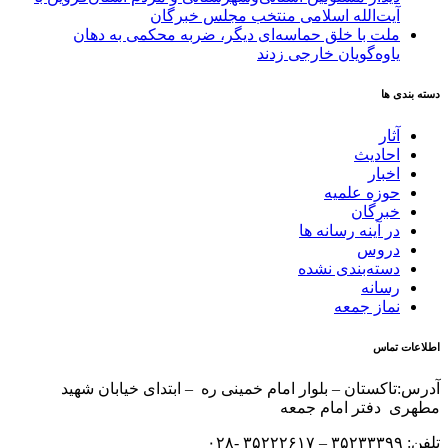
آیت‌الله‌ اسلامی منتخب مجلس‌ خبرگان
ملت با خلق حماسه‌ای دیگر، ضربه محکمی به دهان
یاوه‌گویان خارجی زدند
دسته بندی ها
آثار
احادیث
اخبار
حوزه علمیه
خبرگان
در آینه رسانه ها
دروس
دسته‌بندی نشده
رسانه
نماز جمعه
اطلاعات تماس
آدرس:تاکستان – بلوار امام خمینی ره – ابتدای خیابان شهید
مطهری دفتر امام جمعه
تلفن: ۳۵۲۳۳۳۹۹ – ۳۵۲۲۲۶۱۷ -۰۲۸