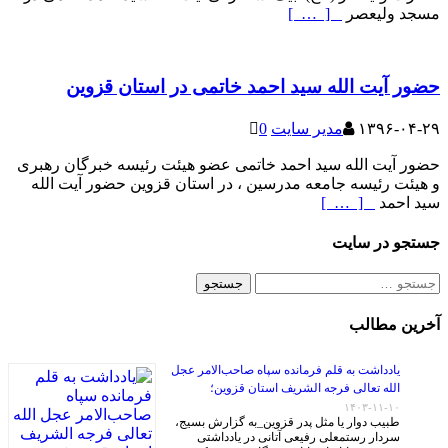
مسجد ولیعصر
[ … ]
حضور آیت الله سید احمد خاتمی در استان قزوین
۱۳۹۶-۰۴-۲۹
مدیر سایت
0
حضور آیت الله سید احمد خاتمی عضو هیئت رئیسه خبرگان رهبری
و هیئت رئیسه جامعه مدرسین ، در استان قزوین حضور آیت الله
سید احمد
[ … ]
جستجو در سایت
جستجو
برای:
آخرین مطالب
یادداشت به قلم فرمانده سپاه صاحب‌الامر عجل
الله تعالی فرجه الشریف استان قزوین؛
۱۴۰۳-۱۱-۱۰
طبیب دوار یا مثل پدر قزوین_به گزارش بسیج،
سردار رستمعلی رفیعی آتانی در یادداشتی