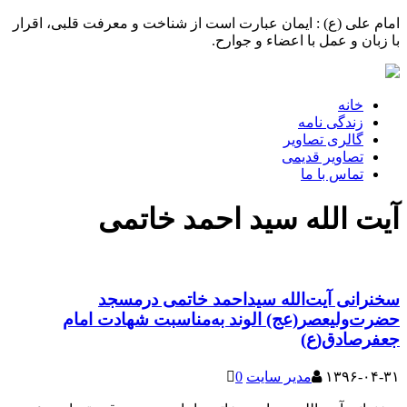
امام علی (ع) : ایمان عبارت است از شناخت و معرفت قلبی، اقرار
با زبان و عمل با اعضاء و جوارح.
خانه
زندگی نامه
گالری تصاویر
تصاویر قدیمی
تماس با ما
آیت الله سید احمد خاتمی
سخنرانی آیت‌الله سیداحمد خاتمی درمسجد
حضرت‌ولیعصر(عج) الوند به‌مناسبت شهادت امام
جعفرصادق(ع)
۱۳۹۶-۰۴-۳۱
مدیر سایت
0