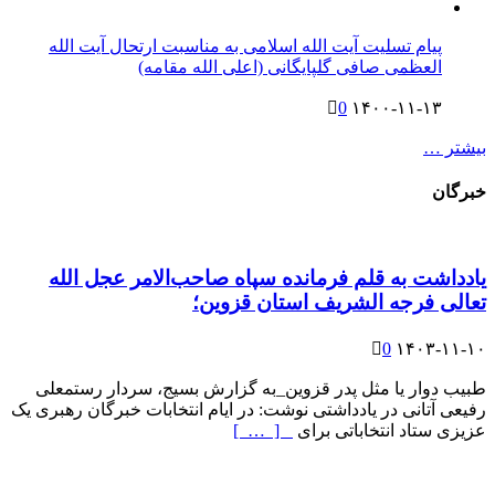
پیام تسلیت آیت الله اسلامی به مناسبت ارتحال آیت الله
العظمی صافی گلپایگانی (اعلی الله مقامه)
0
۱۴۰۰-۱۱-۱۳
بیشتر …
خبرگان
یادداشت به قلم فرمانده سپاه صاحب‌الامر عجل الله
تعالی فرجه الشریف استان قزوین؛
0
۱۴۰۳-۱۱-۱۰
طبیب دوار یا مثل پدر قزوین_به گزارش بسیج، سردار رستمعلی
رفیعی آتانی در یادداشتی نوشت: در ایام انتخابات خبرگان رهبری یک
عزیزی ستاد انتخاباتی برای
[ … ]