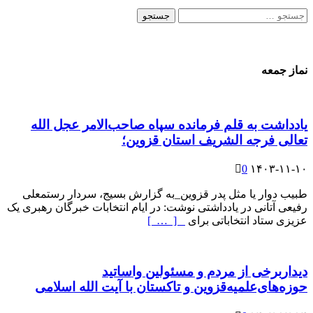
جستجو
برای:
نماز جمعه
یادداشت به قلم فرمانده سپاه صاحب‌الامر عجل الله
تعالی فرجه الشریف استان قزوین؛
0
۱۴۰۳-۱۱-۱۰
طبیب دوار یا مثل پدر قزوین_به گزارش بسیج، سردار رستمعلی
رفیعی آتانی در یادداشتی نوشت: در ایام انتخابات خبرگان رهبری یک
عزیزی ستاد انتخاباتی برای
[ … ]
دیداربرخی از مردم و مسئولین واساتید
حوزه‌های‌علمیه‌قزوین و تاکستان با آیت الله اسلامی