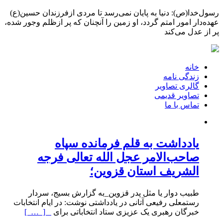
رسول‌خدا(ص): دنیا به پایان نمی‌رسد تا مردی ازفرزندان حسین(ع)
عهده‌دار امور امتم گردد، او زمین را آنچنان که پر ازظلم وجور شده،
پر از عدل می‌کند
خانه
زندگی نامه
گالری تصاویر
تصاویر قدیمی
تماس با ما
یادداشت به قلم فرمانده سپاه
صاحب‌الامر عجل الله تعالی فرجه
الشریف استان قزوین؛
طبیب دوار یا مثل پدر قزوین_به گزارش بسیج، سردار
رستمعلی رفیعی آتانی در یادداشتی نوشت: در ایام انتخابات
خبرگان رهبری یک عزیزی ستاد انتخاباتی برای
[ … ]