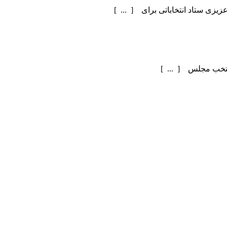
یزی ستاد انتخاباتی برای [ ... ]
منتخب مجلس [ ... ]