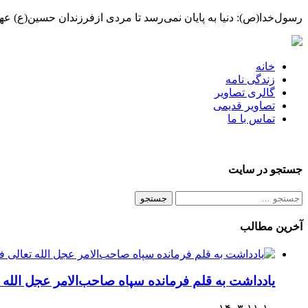
رسول‌خدا(ص): دنیا به پایان نمی‌رسد تا مردی ازفرزندان حسین(ع) عهده
خانه
زندگی نامه
گالری تصاویر
تصاویر قدیمی
تماس با ما
جستجو در سایت
جستجو
برای:
آخرین مطالب
یادداشت به قلم فرمانده سپاه صاحب‌الامر عجل الله