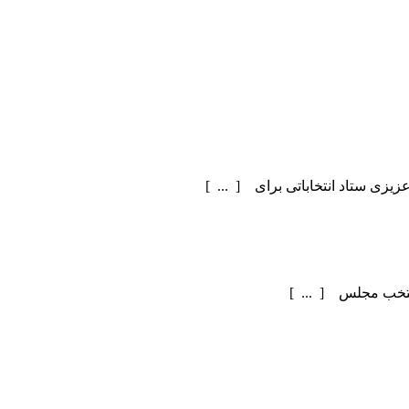
یزی ستاد انتخاباتی برای [ ... ]
منتخب مجلس [ ... ]