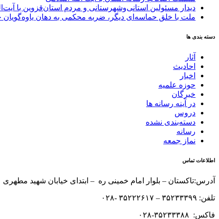
دیدار مسئولین استانی‌وشهرستانی و مردم‌ استان‌قزوین با آیت‌
ملت با خلق حماسه‌ای دیگر، ضربه محکمی به دهان یاوه‌گویان 
دسته بندی ها
آثار
احادیث
اخبار
حوزه علمیه
خبرگان
در آینه رسانه ها
دروس
دسته‌بندی نشده
رسانه
نماز جمعه
اطلاعات تماس
آدرس:تاکستان – بلوار امام خمینی ره – ابتدای خیابان شهید مطهری 
تلفن: ۳۵۲۳۳۳۹۹ – ۳۵۲۲۲۶۱۷ -۰۲۸
فاکس: ۳۵۲۳۳۳۸۸-۰۲۸