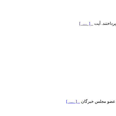
رداختند. آیت
[ … ]
د. عضو مجلس خبرگان
[ … ]