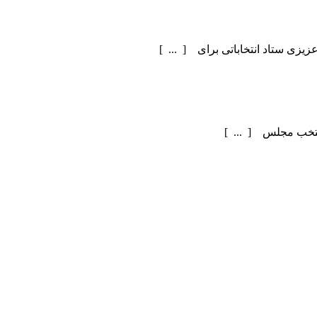
یزی ستاد انتخاباتی برای [ ... ]
منتخب مجلس [ ... ]