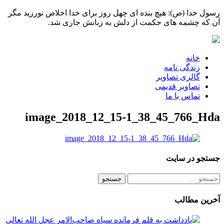
رسول خدا (ص): هیچ بنده ای چهل روز برای خدا اخلاص نورزید مگر
آن که چشمه های حکمت از دلش به زبانش جاری شد.
خانه
زندگی نامه
گالری تصاویر
تصاویر قدیمی
تماس با ما
image_2018_12_15-1_38_45_766_Hda
جستجو در سایت
جستجو
برای:
آخرین مطالب