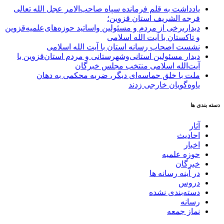
یادداشت به قلم فرمانده سپاه صاحب‌الامر عجل الله تعالی
فرجه الشریف استان قزوین؛
دیداربرخی از مردم و مسئولین واساتید حوزه‌های‌علمیه‌قزوین
و تاکستان با آیت الله اسلامی
نشست اصحاب رسانه استان با آیت الله اسلامی
دیدار مسئولین استانی‌وشهرستانی و مردم‌ استان‌قزوین با
آیت‌الله‌ اسلامی منتخب مجلس‌ خبرگان
ملت با خلق حماسه‌ای دیگر، ضربه محکمی به دهان
یاوه‌گویان خارجی زدند
دسته بندی ها
آثار
احادیث
اخبار
حوزه علمیه
خبرگان
در آینه رسانه ها
دروس
دسته‌بندی نشده
رسانه
نماز جمعه