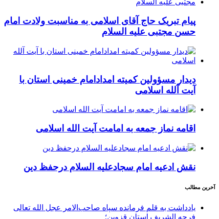
پیام تبریک حاج آقای اسلامی به مناسبت ولادت امام
حسن مجتبی علیه السلام
دیدار مسؤولین کمیته امدادامام خمینی استان با
آیت آلله اسلامی
اقامه نماز جمعه به امامت آیت الله اسلامی
نقش ادعیه امام سجادعلیه السلام درحفظ دین
آخرین مطالب
یادداشت به قلم فرمانده سپاه صاحب‌الامر عجل الله تعالی
فرجه الشریف استان قزوین؛