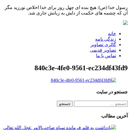
رسول خدا (ص): هیچ بنده ای چهل روز برای خدا اخلاص نورزید مگر
آن که چشمه های حکمت از دلش به زبانش جاری شد.
خانه
زندگی نامه
گالری تصاویر
تصاویر قدیمی
تماس با ما
840c3e-4fe0-9561-ec234df43fd9
جستجو در سایت
جستجو
برای:
آخرین مطالب