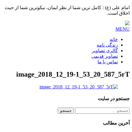
امام علی (ع) : کامل ترین شما از نظر ایمان، نیکوترین شما از حیث
اخلاق است.
MENU
خانه
زندگی نامه
گالری تصاویر
تصاویر قدیمی
تماس با ما
image_2018_12_19-1_53_20_587_5rT
جستجو در سایت
جستجو
برای:
آخرین مطالب