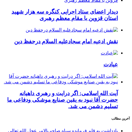
دیدار اعضای ستاد اجرایی کنگره سه هزار شهید
استان قزوین با مقام معظم رهبری
نقش ادعیه امام سجادعلیه السلام درحفظ دین
عیادت
آیت الله اسلامی: اگر درایت و رهبری داهیانه
حضرت آقا نبود به یقین صنایع موشکی ودفاعی ما
تسلیم دشمن می شد.
آخرین مطالب
یادداشت به قلم فرمانده سپاه صاحب‌الامر عجل الله تعالی