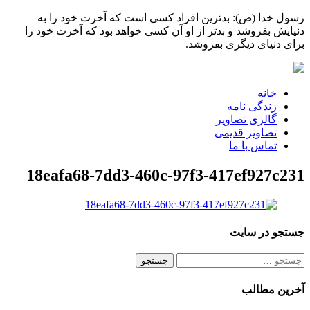
رسول خدا (ص): بدترین افراد کسی است که آخرت خود را به
دنیایش بفروشد و بدتر از او آن کسی خواهد بود که آخرت خود را
برای دنیای دیگری بفروشد.
خانه
زندگی نامه
گالری تصاویر
تصاویر قدیمی
تماس با ما
18eafa68-7dd3-460c-97f3-417ef927c231
جستجو در سایت
جستجو
برای:
آخرین مطالب