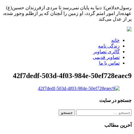
رسول‌خدا(ص): دنیا به پایان نمی‌رسد تا مردی ازفرزندان حسین(ع)
عهده‌دار امور امتم گردد، او زمین را آنچنان که پر ازظلم وجور شده،
پر از عدل می‌کند
خانه
زندگی نامه
گالری تصاویر
تصاویر قدیمی
تماس با ما
42f7dedf-503d-4f03-984e-50ef728eaec9
جستجو در سایت
جستجو
برای:
آخرین مطالب