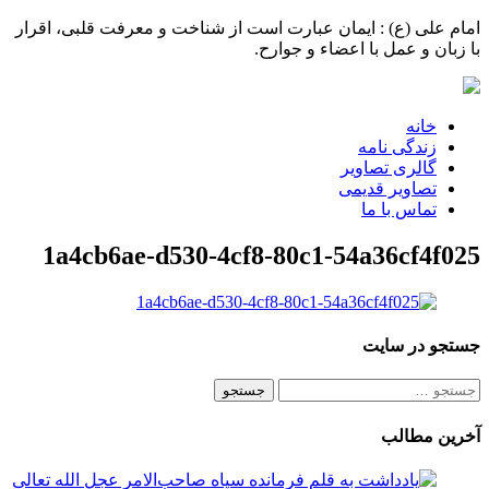
امام علی (ع) : ایمان عبارت است از شناخت و معرفت قلبی، اقرار
با زبان و عمل با اعضاء و جوارح.
خانه
زندگی نامه
گالری تصاویر
تصاویر قدیمی
تماس با ما
1a4cb6ae-d530-4cf8-80c1-54a36cf4f025
جستجو در سایت
جستجو
برای:
آخرین مطالب