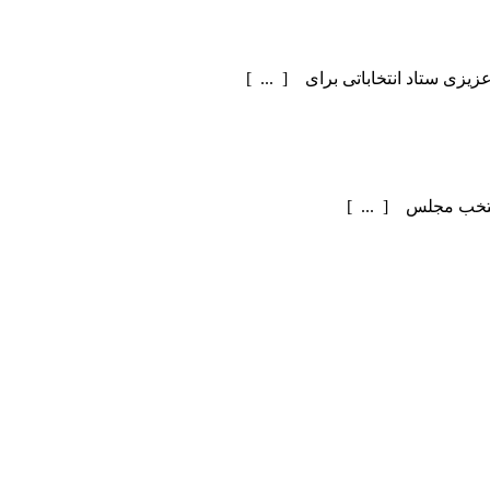
یزی ستاد انتخاباتی برای [ ... ]
منتخب مجلس [ ... ]