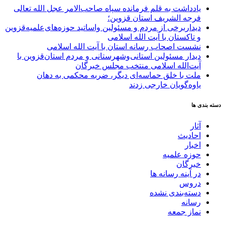
یادداشت به قلم فرمانده سپاه صاحب‌الامر عجل الله تعالی
فرجه الشریف استان قزوین؛
دیداربرخی از مردم و مسئولین واساتید حوزه‌های‌علمیه‌قزوین
و تاکستان با آیت الله اسلامی
نشست اصحاب رسانه استان با آیت الله اسلامی
دیدار مسئولین استانی‌وشهرستانی و مردم‌ استان‌قزوین با
آیت‌الله‌ اسلامی منتخب مجلس‌ خبرگان
ملت با خلق حماسه‌ای دیگر، ضربه محکمی به دهان
یاوه‌گویان خارجی زدند
دسته بندی ها
آثار
احادیث
اخبار
حوزه علمیه
خبرگان
در آینه رسانه ها
دروس
دسته‌بندی نشده
رسانه
نماز جمعه