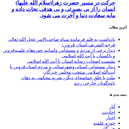
حرکت در مسیر حضرت زهرا(سلام الله علیها)
انسان را از بی بصیرتی و بی هدفی نجات داده و
مایه سعادت دنیا و آخرت می شود.
آخرین مطالب
یادداشت به قلم فرمانده سپاه صاحب‌الامر عجل الله تعالی
فرجه الشریف استان قزوین؛
دیداربرخی از مردم و مسئولین واساتید حوزه‌های‌علمیه‌قزوین
و تاکستان با آیت الله اسلامی
نشست اصحاب رسانه استان با آیت الله اسلامی
دیدار مسئولین استانی‌وشهرستانی و مردم‌ استان‌قزوین با
آیت‌الله‌ اسلامی منتخب مجلس‌ خبرگان
ملت با خلق حماسه‌ای دیگر، ضربه محکمی به دهان
یاوه‌گویان خارجی زدند
دسته بندی ها
آثار
احادیث
اخبار
حوزه علمیه
خبرگان