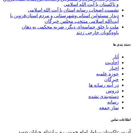
و تاکستان با آیت الله اسلامی
نشست اصحاب رسانه استان با آیت الله اسلامی
دیدار مسئولین استانی‌وشهرستانی و مردم‌ استان‌قزوین با
آیت‌الله‌ اسلامی منتخب مجلس‌ خبرگان
ملت با خلق حماسه‌ای دیگر، ضربه محکمی به دهان
یاوه‌گویان خارجی زدند
دسته بندی ها
آثار
احادیث
اخبار
حوزه علمیه
خبرگان
در آینه رسانه ها
دروس
دسته‌بندی نشده
رسانه
نماز جمعه
اطلاعات تماس
آدرس:تاکستان – بلوار امام خمینی ره – ابتدای خیابان شهید