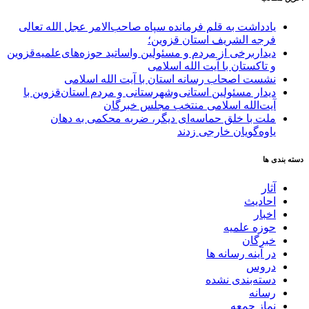
یادداشت به قلم فرمانده سپاه صاحب‌الامر عجل الله تعالی
فرجه الشریف استان قزوین؛
دیداربرخی از مردم و مسئولین واساتید حوزه‌های‌علمیه‌قزوین
و تاکستان با آیت الله اسلامی
نشست اصحاب رسانه استان با آیت الله اسلامی
دیدار مسئولین استانی‌وشهرستانی و مردم‌ استان‌قزوین با
آیت‌الله‌ اسلامی منتخب مجلس‌ خبرگان
ملت با خلق حماسه‌ای دیگر، ضربه محکمی به دهان
یاوه‌گویان خارجی زدند
دسته بندی ها
آثار
احادیث
اخبار
حوزه علمیه
خبرگان
در آینه رسانه ها
دروس
دسته‌بندی نشده
رسانه
نماز جمعه