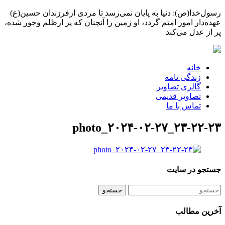
رسول‌خدا(ص): دنیا به پایان نمی‌رسد تا مردی ازفرزندان حسین(ع)
عهده‌دار امور امتم گردد، او زمین را آنچنان که پر ازظلم وجور شده،
پر از عدل می‌کند
خانه
زندگی نامه
گالری تصاویر
تصاویر قدیمی
تماس با ما
photo_۲۰۲۴-۰۲-۲۷_۲۳-۲۲-۲۳
جستجو در سایت
جستجو
برای:
آخرین مطالب