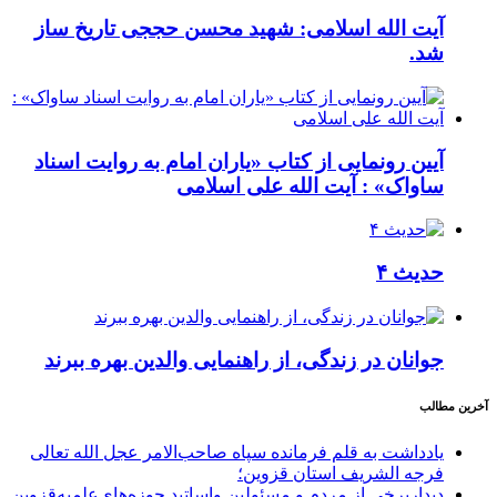
آیت الله اسلامی: شهید محسن حججی تاریخ ساز
شد.
آیین رونمایی از کتاب «یاران امام به روایت اسناد
ساواک» : آیت الله علی اسلامی
حدیث ۴
جوانان در زندگی، از راهنمایی والدین بهره ببرند
آخرین مطالب
یادداشت به قلم فرمانده سپاه صاحب‌الامر عجل الله تعالی
فرجه الشریف استان قزوین؛
دیداربرخی از مردم و مسئولین واساتید حوزه‌های‌علمیه‌قزوین