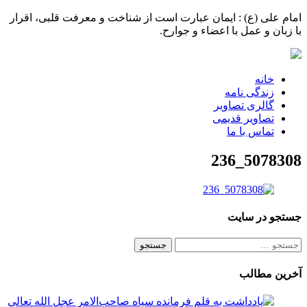
امام علی (ع) : ایمان عبارت است از شناخت و معرفت قلبی، اقرار
با زبان و عمل با اعضاء و جوارح.
خانه
زندگی نامه
گالری تصاویر
تصاویر قدیمی
تماس با ما
5078308_236
جستجو در سایت
جستجو
برای:
آخرین مطالب