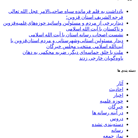
یادداشت به قلم فرمانده سپاه صاحب‌الامر عجل الله تعالی
فرجه الشریف استان قزوین؛
دیداربرخی از مردم و مسئولین واساتید حوزه‌های‌علمیه‌قزوین
و تاکستان با آیت الله اسلامی
نشست اصحاب رسانه استان با آیت الله اسلامی
دیدار مسئولین استانی‌وشهرستانی و مردم‌ استان‌قزوین با
آیت‌الله‌ اسلامی منتخب مجلس‌ خبرگان
ملت با خلق حماسه‌ای دیگر، ضربه محکمی به دهان
یاوه‌گویان خارجی زدند
دسته بندی ها
آثار
احادیث
اخبار
حوزه علمیه
خبرگان
در آینه رسانه ها
دروس
دسته‌بندی نشده
رسانه
نماز جمعه