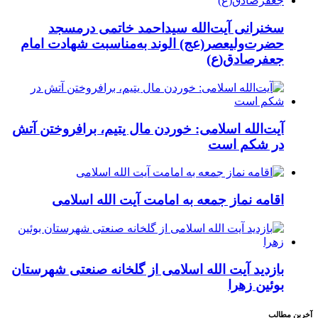
سخنرانی آیت‌الله سیداحمد خاتمی درمسجد
حضرت‌ولیعصر(عج) الوند به‌مناسبت شهادت امام
جعفرصادق(ع)
آیت‌الله اسلامی: خوردن مال یتیم، برافروختن آتش
در شکم است
اقامه نماز جمعه به امامت آیت الله اسلامی
بازدید آیت الله اسلامی از گلخانه صنعتی شهرستان
بوئین زهرا
آخرین مطالب