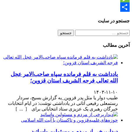
Message
Share
جستجو در سایت
جستجو
برای:
آخرین مطالب
یادداشت به قلم فرمانده سپاه صاحب‌الامر عجل
الله تعالی فرجه الشریف استان قزوین؛
۱۴۰۳-۱۱-۱۰
طبیب دوار یا مثل پدر قزوین_به گزارش بسیج، سردار
رستمعلی رفیعی آتانی در یادداشتی نوشت: در ایام انتخابات
خبرگان رهبری یک عزیزی ستاد انتخاباتی برای [ ... ]
دیداربرخی از مردم و مسئولین واساتید