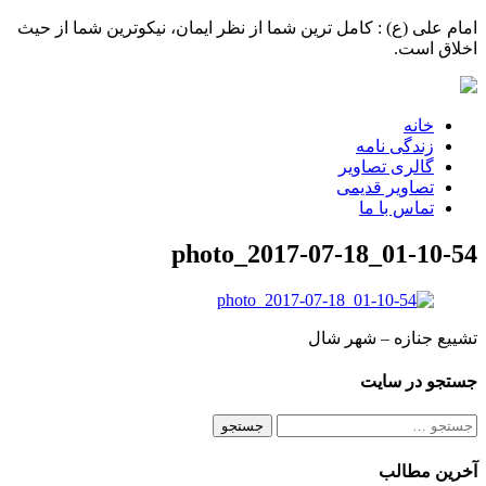
امام علی (ع) : کامل ترین شما از نظر ایمان، نیکوترین شما از حیث
اخلاق است.
خانه
زندگی نامه
گالری تصاویر
تصاویر قدیمی
تماس با ما
photo_2017-07-18_01-10-54
تشییع جنازه – شهر شال
جستجو در سایت
جستجو
برای:
آخرین مطالب