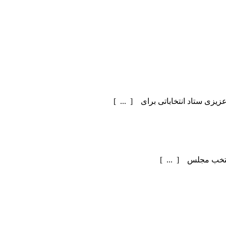
یزی ستاد انتخاباتی برای [ ... ]
منتخب مجلس [ ... ]