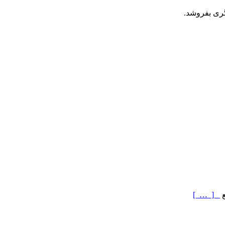
گری بفروشد.
ع
[ … ]