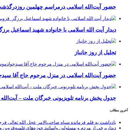
حضور آیت‌الله اسلامی درمراسم چهلمین روزدرگذش
دیدار آیت الله اسلامی با خانواده شهید اسماعیل برز
تجلیل از روز جانباز
حضور آیت‌الله اسلامی در منزل مرحوم حاج آقا سی
جدول پخش برنامه تلویزیونی خبرگان ملت – آیت‌الله
آخرین مطالب
یادداشت به قلم فرمانده سپاه صاحب‌الامر عجل الله تعالی فر
دیداربرخی از مردم و مسئولین واساتید حوزه‌های‌علمیه‌قزوین و 