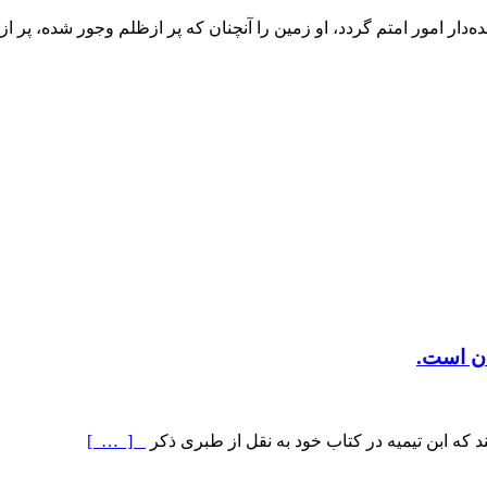
‌دار امور امتم گردد، او زمین را آنچنان که پر ازظلم وجور شده، پر از
ان است.
 که ابن تیمیه در کتاب خود به نقل از طبری ذکر
[ … ]