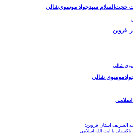
ت حجت‌السلام سیدجواد موسوی‌شالی
گر_قزوین
دجوادموسوی شالی
 اسلامی
جه الشریف استان قزوین؛
تاکستان با آیت الله اسلامی