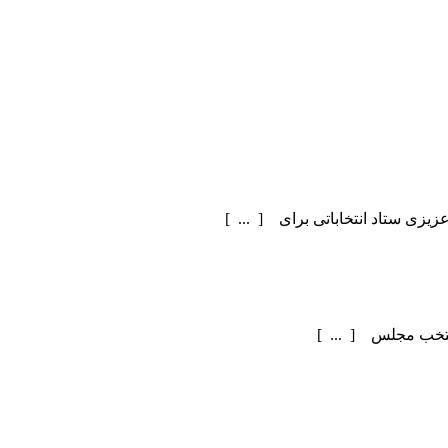
یزی ستاد انتخاباتی برای [ ... ]
منتخب مجلس [ ... ]