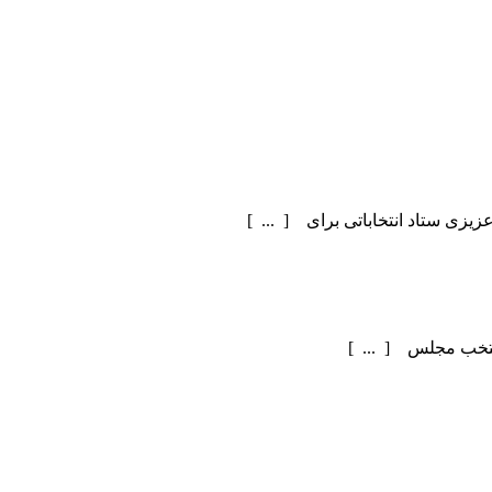
یزی ستاد انتخاباتی برای [ ... ]
منتخب مجلس [ ... ]