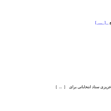
ع
[ … ]
یزی ستاد انتخاباتی برای [ ... ]