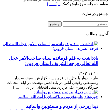
مواسات،جلسه رزمایش کمک
[ … ]
جستجو در سایت
جستجو
برای:
آخرین مطالب
یادداشت به قلم فرمانده سپاه صاحب‌الامر عجل
الله تعالی فرجه الشریف استان قزوین؛
۱۴۰۳-۱۱-۱۰
طبیب دوار یا مثل پدر قزوین_به گزارش بسیج، سردار
رستمعلی رفیعی آتانی در یادداشتی نوشت: در ایام انتخابات
خبرگان رهبری یک عزیزی ستاد انتخاباتی برای [ ... ]
دیداربرخی از مردم و مسئولین واساتید