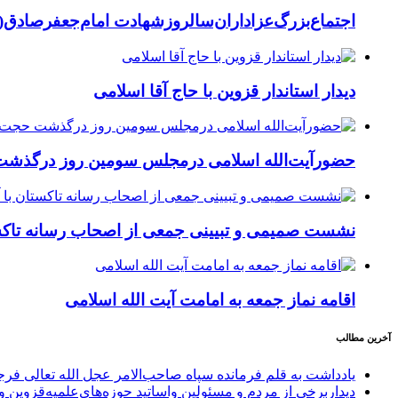
اجتماع‌بزرگ‌عزاداران‌سالروزشهادت امام‌جعفرصادق(
دیدار استاندار قزوین با حاج آقا اسلامی
حضورآیت‌الله اسلامی درمجلس سومین روز درگذشت
نشست صمیمی و تبیینی جمعی از اصحاب رسانه تاکستا
اقامه نماز جمعه به امامت آیت الله اسلامی
آخرین مطالب
یادداشت به قلم فرمانده سپاه صاحب‌الامر عجل الله تعالی فر
دیداربرخی از مردم و مسئولین واساتید حوزه‌های‌علمیه‌قزوین و 