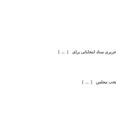
یزی ستاد انتخاباتی برای [ ... ]
منتخب مجلس [ ... ]