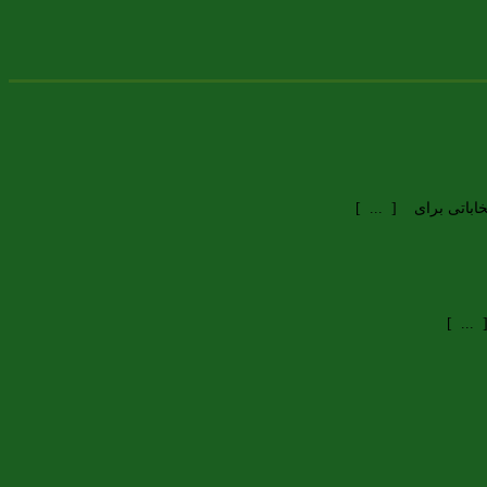
اباتی برای [ ... ]
... ]