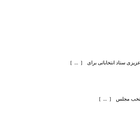
یزی ستاد انتخاباتی برای [ ... ]
منتخب مجلس [ ... ]