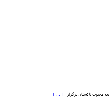
[ … ]