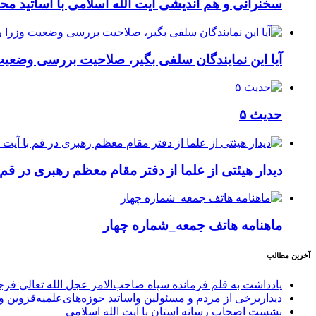
سخنرانی و هم اندیشی آیت الله اسلامی با اساتید محت
آیا این نمایندگان سلفی بگیر، صلاحیت بررسی وضعیت 
حدیث ۵
دیدار هیئتی از علما از دفتر مقام معظم رهبری در قم 
ماهنامه هاتف جمعه_شماره چهار
آخرین مطالب
یادداشت به قلم فرمانده سپاه صاحب‌الامر عجل الله تعالی فر
دیداربرخی از مردم و مسئولین واساتید حوزه‌های‌علمیه‌قزوین و 
نشست اصحاب رسانه استان با آیت الله اسلامی