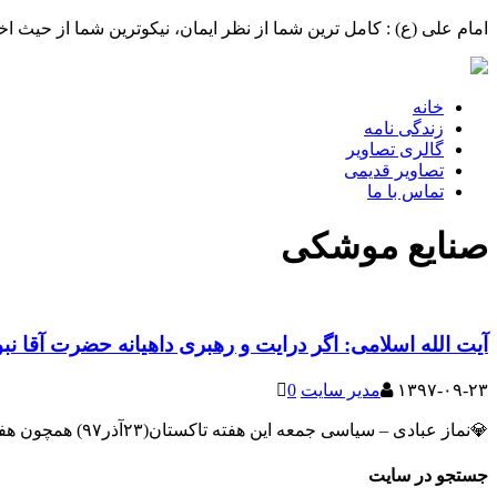
امام علی (ع) : کامل ترین شما از نظر ایمان، نیکوترین شما از حیث ا
خانه
زندگی نامه
گالری تصاویر
تصاویر قدیمی
تماس با ما
صنایع موشکی
آیت الله اسلامی: اگر درایت و رهبری داهیانه حضرت آقا 
۱۳۹۷-۰۹-۲۳
مدیر سایت
0
💎نماز عبادی – سیاسی جمعه این هفته تاکستان(۲۳آذر۹۷) همچون هفته های گذشته به امامت خطیب توانا حضرت آیت الله اسلامی امام جمعه محبوب تاکستان برگزار
جستجو در سایت