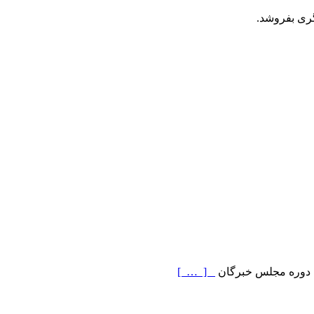
گری بفروشد.
ن دوره مجلس خبرگان
[ … ]