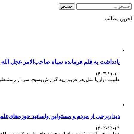
جستجو
برای:
آخرین مطالب
یادداشت به قلم فرمانده سپاه صاحب‌الامر عجل الله
۱۴۰۳-۱۱-۱۰
طبیب دوار یا مثل پدر قزوین_به گزارش بسیج، سردار رستمعلی ر
دیداربرخی از مردم و مسئولین واساتید حوزه‌های‌علمیه
۱۴۰۲-۱۲-۱۴
دیدار برخی از مسئولین و اساتید حوزه های علمیه قزوین و تا
نشست اصحاب رسانه استان با آیت الله اسلامی
۱۴۰۲-۱۲-۱۴
نشست اصحاب رسانه استان با آیت الله اسلامی نماینده مردم