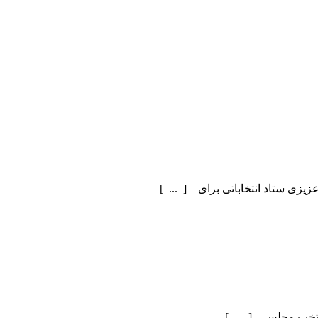
یزی ستاد انتخاباتی برای [ ... ]
منتخب مجلس [ ... ]