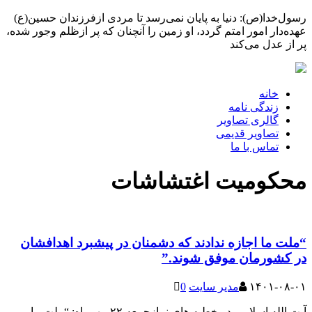
رسول‌خدا(ص): دنیا به پایان نمی‌رسد تا مردی ازفرزندان حسین(ع)
عهده‌دار امور امتم گردد، او زمین را آنچنان که پر ازظلم وجور شده،
پر از عدل می‌کند
خانه
زندگی نامه
گالری تصاویر
تصاویر قدیمی
تماس با ما
محکومیت اغتشاشات
“ملت ما اجازه ندادند که دشمنان در پیشبرد اهدافشان
در کشورمان موفق شوند.”
۱۴۰۱-۰۸-۰۱
مدیر سایت
0
آیت الله اسلامی در خطبه های نمازجمعه ۲۲ مهرماه: “ملت ما