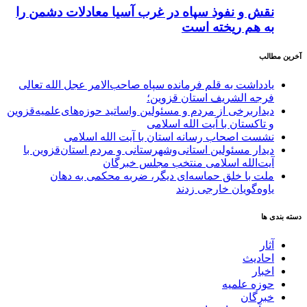
نقش و نفوذ سپاه در غرب آسیا معادلات دشمن را
به هم ریخته است
آخرین مطالب
یادداشت به قلم فرمانده سپاه صاحب‌الامر عجل الله تعالی
فرجه الشریف استان قزوین؛
دیداربرخی از مردم و مسئولین واساتید حوزه‌های‌علمیه‌قزوین
و تاکستان با آیت الله اسلامی
نشست اصحاب رسانه استان با آیت الله اسلامی
دیدار مسئولین استانی‌وشهرستانی و مردم‌ استان‌قزوین با
آیت‌الله‌ اسلامی منتخب مجلس‌ خبرگان
ملت با خلق حماسه‌ای دیگر، ضربه محکمی به دهان
یاوه‌گویان خارجی زدند
دسته بندی ها
آثار
احادیث
اخبار
حوزه علمیه
خبرگان