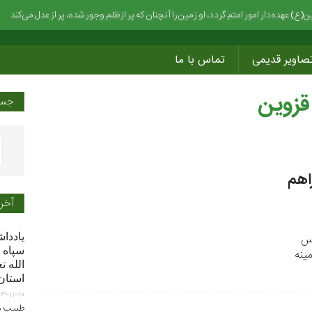
) عهده‌دار امور امتم گردد، او زمین را آنچنان که پر ازظلم وجور شده، پر از عدل می‌کند
صاویر قدیمی
تماس با ما
قزوین
جست
اهم
آخر
یاددا
لس
سپاه 
مینه
الله 
استان
۳-۱۱-۱۰
طبیب دو