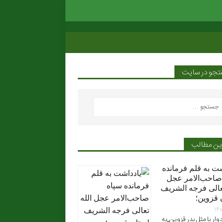
جو در سایت
ین مطالب
شت به قلم فرمانده
صاحب‌الامر عجل
تعالی فرجه الشریف
 قزوین؛
۱۴۰
ار یا مثل پدر قزوین_به