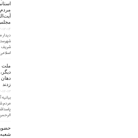
استان
مردم‌ 
آیت‌ال
مجلس‌
۲-۱۲-۱۴
دیدار م
شهرستا
شریف اس
اسلامی
ملت ب
دیگر،
دهان 
زدند
۲-۱۲-۱۳
بیانیه آ
مردم ش
الرحمن 
حضورآ
شعبه 