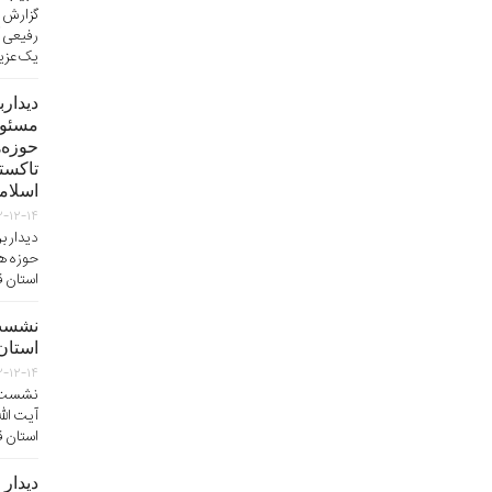
گزارش 
رفیعی آ
یک عزیز
دیدار
مسئول
حوزه‌ه
تاکستا
اسلام
۲-۱۲-۱۴
دیدار ب
حوزه ها
استان ق
نشست
استان 
۲-۱۲-۱۴
نشست ا
آیت الل
استان ق
دیدار