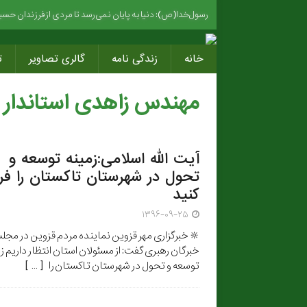
رسول‌خدا(ص): دنیا به پایان نمی‌رسد تا مردی ازفرزندان حسین(ع
خانه
زندگی نامه
گالری تصاویر
ت
مهندس زاهدی استاندار 
آیت الله اسلامی:زمینه توسعه و
تحول در شهرستان تاکستان را فر
کنید
۱۳۹۶-۰۹-۲۵
🔆 خبرگزاری مهر قزوین نماینده مردم قزوین در مج
خبرگان رهبری گفت: از مسئولان استان انتظار داریم ز
توسعه و تحول در شهرستان تاکستان را
[ … ]