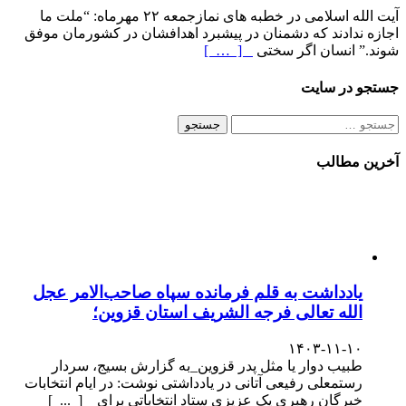
آیت الله اسلامی در خطبه های نمازجمعه ۲۲ مهرماه: “ملت ما
اجازه ندادند که دشمنان در پیشبرد اهدافشان در کشورمان موفق
شوند.” انسان اگر سختی
[ … ]
جستجو در سایت
جستجو
برای:
آخرین مطالب
یادداشت به قلم فرمانده سپاه صاحب‌الامر عجل
الله تعالی فرجه الشریف استان قزوین؛
۱۴۰۳-۱۱-۱۰
طبیب دوار یا مثل پدر قزوین_به گزارش بسیج، سردار
رستمعلی رفیعی آتانی در یادداشتی نوشت: در ایام انتخابات
خبرگان رهبری یک عزیزی ستاد انتخاباتی برای [ ... ]