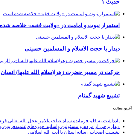
حدیث ۱
استمرار نبوت و امامت در «ولایت فقیه» خلاصه شد
دیدار با حجت الاسلام و المسلمین حسینی
حرکت در مسیر حضرت زهرا(سلام الله علیها) انسان ر
تشییع شهید گمنام
آخرین مطالب
یادداشت به قلم فرمانده سپاه صاحب‌الامر عجل الله تعالی فر
دیداربرخی از مردم و مسئولین واساتید حوزه‌های‌علمیه‌قزوین و 
نشست اصحاب رسانه استان با آیت الله اسلامی