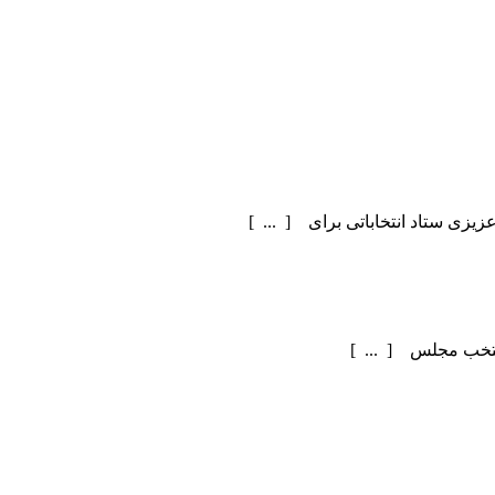
یزی ستاد انتخاباتی برای [ ... ]
منتخب مجلس [ ... ]