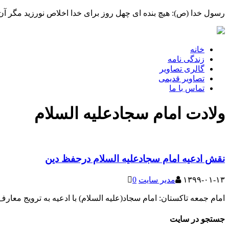
رسول خدا (ص): هیچ بنده ای چهل روز برای خدا اخلاص نورزید مگر 
خانه
زندگی نامه
گالری تصاویر
تصاویر قدیمی
تماس با ما
ولادت امام سجادعلیه السلام
نقش ادعیه امام سجادعلیه السلام درحفظ دین
۱۳۹۹-۰۱-۱۳
مدیر سایت
0
امام جمعه تاکستان: امام سجاد(علیه السلام) با ادعیه به ترویج معار
جستجو در سایت