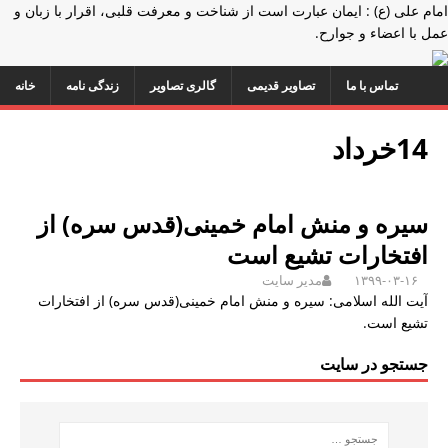
امام علی (ع) : ایمان عبارت است از شناخت و معرفت قلبی، اقرار با زبان و
عمل با اعضاء و جوارح.
تماس با ما
تصاویر قدیمی
گالری تصاویر
زندگی نامه
خانه
14خرداد
سیره و منش امام خمینی(قدس سره) از
افتخارات تشیع است
۱۳۹۹-۰۳-۱۶
مدیر سایت
آیت الله اسلامی: سیره و منش امام خمینی(قدس سره) از افتخارات
تشیع است.
جستجو در سایت