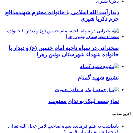
دیدارآیت الله اسلامی با خانواده محترم شهیدمدافع
حرم ذکریا شیری
سخنرانی در سپاه ناحیه امام حسین (ع) و دیدار با
خانواده شهداء شهرستان بوئین زهرا
تشییع شهید گمنام
نمازجمعه لبیک به ندای معنویت
آخرین مطالب
یادداشت به قلم فرمانده سپاه صاحب‌الامر عجل الله تعالی
فرجه الشریف استان قزوین؛