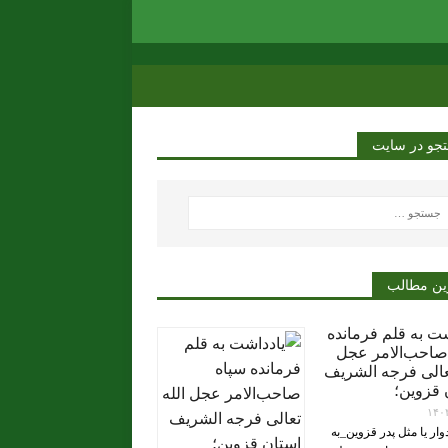
جو در سایت
ین مطالب
شت به قلم فرمانده
صاحب‌الامر عجل
تعالی فرجه الشریف
 قزوین؛
۱۴۰
ار یا مثل پدر قزوین_به