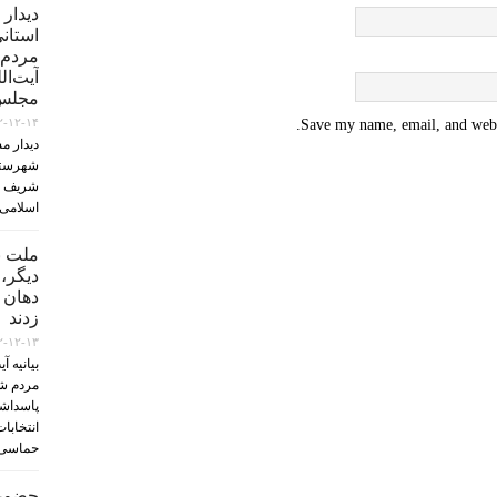
دیدار
استان
مردم‌ 
آیت‌ال
مجلس‌
۲-۱۲-۱۴
Save my name, email, and websi
دیدار م
شهرستا
شریف اس
اسلامی
ملت ب
دیگر،
دهان 
زدند
۲-۱۲-۱۳
بیانیه آ
مردم ش
پاسداشت
حماسی 
حضورآ