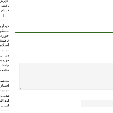
گزارش 
رفیعی آ
در ایام
... ]
دیدار
مسئول
حوزه‌ه
تاکستا
اسلام
۲-۱۲-۱۴
دیدار ب
حوزه ها
و اقشار
منتخب 
نشست
استان 
۲-۱۲-۱۴
نشست ا
آیت الل
استان ق