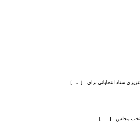
یزی ستاد انتخاباتی برای [ ... ]
منتخب مجلس [ ... ]