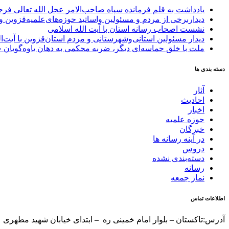
یادداشت به قلم فرمانده سپاه صاحب‌الامر عجل الله تعالی فر
دیداربرخی از مردم و مسئولین واساتید حوزه‌های‌علمیه‌قزوین و 
نشست اصحاب رسانه استان با آیت الله اسلامی
دیدار مسئولین استانی‌وشهرستانی و مردم‌ استان‌قزوین با آیت‌
ملت با خلق حماسه‌ای دیگر، ضربه محکمی به دهان یاوه‌گویان 
دسته بندی ها
آثار
احادیث
اخبار
حوزه علمیه
خبرگان
در آینه رسانه ها
دروس
دسته‌بندی نشده
رسانه
نماز جمعه
اطلاعات تماس
آدرس:تاکستان – بلوار امام خمینی ره – ابتدای خیابان شهید مطهری 