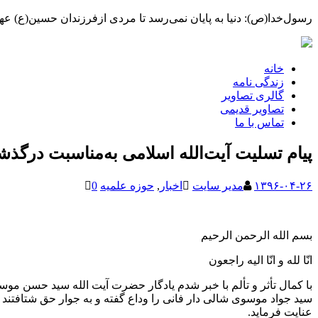
رسول‌خدا(ص): دنیا به پایان نمی‌رسد تا مردی ازفرزندان حسین(ع) عهده
خانه
زندگی نامه
گالری تصاویر
تصاویر قدیمی
تماس با ما
پیام تسلیت آیت‌الله اسلامی به‌مناسبت درگ
۱۳۹۶-۰۴-۲۶
مدیر سایت
اخبار
,
حوزه علمیه
0
بسم الله الرحمن الرحیم
انّا لله و انّا الیه راجعون
با کمال تأثر و تألم با خبر شدم یادگار حضرت آیت الله سید حسن موس
سید جواد موسوی شالی دار فانی را وداع گفته و به جوار حق شتافتند
عنایت فرماید.