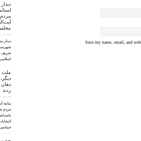
دیدار
استان
مردم‌ 
آیت‌ال
مجلس‌
۲-۱۲-۱۴
دیدار م
Save my name, email, and websi
شهرستا
شریف اس
اسلامی
ملت ب
دیگر،
دهان 
زدند
۲-۱۲-۱۳
بیانیه آ
مردم ش
پاسداشت
حماسی 
حضورآ