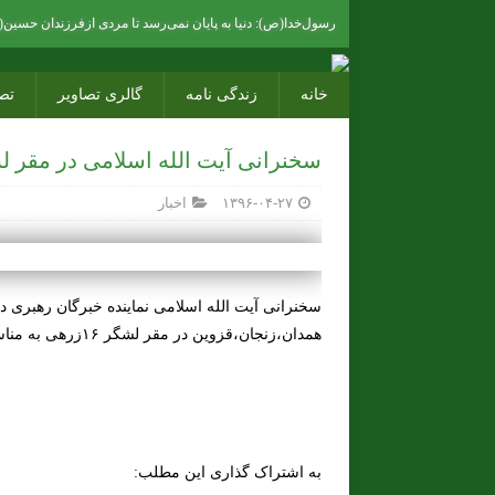
رسول‌خدا(ص): دنیا به پایان نمی‌رسد تا مردی ازفرزندان حسین(ع)
خانه
زندگی نامه
گالری تصاویر
تص
سخنرانی آیت الله اسلامی در مقر لشگر ۶
۱۳۹۶-۰۴-۲۷
اخبار
سخنرانی آیت الله اسلامی نماینده خبرگان رهبری 
همدان،زنجان،قزوین در مقر لشگر ۱۶زرهی به مناسبت همایش آمران به معروف و ناهیان از منکر
به اشتراک گذاری این مطلب: