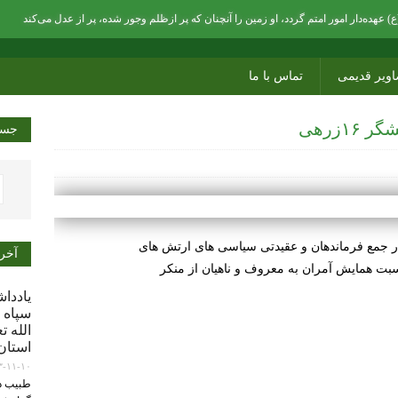
 عهده‌دار امور امتم گردد، او زمین را آنچنان که پر ازظلم وجور شده، پر از عدل می‌کند
اویر قدیمی
تماس با ما
۱زرهی
جست
در جمع فرماندهان و عقیدتی سیاسی های ارتش های
آخر
یاددا
سپاه 
الله 
استان
۳-۱۱-۱۰
طبیب دو