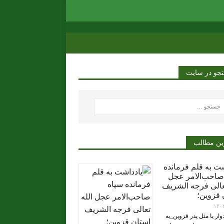
جو در سایت
ین مطالب
شت به قلم فرمانده
صاحب‌الامر عجل
تعالی فرجه الشریف
 قزوین؛
۱۴۰
ار یا مثل پدر قزوین_به