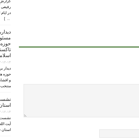
گزارش 
رفیعی آ
در ایام
... ]
دیدار
مسئول
حوزه‌ه
تاکستا
اسلام
۲-۱۲-۱۴
دیدار ب
حوزه ها
و اقشار
منتخب 
نشست
استان 
۲-۱۲-۱۴
نشست ا
آیت الل
استان ق