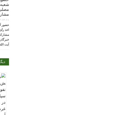
شعبه 
مصلی‌
مشارک
۲-۱۲-۱۱
حضور آی
اخذ رأی
مشارکت
خبرگان 
آیت الل
دیگ