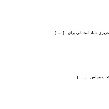
یزی ستاد انتخاباتی برای [ ... ]
منتخب مجلس [ ... ]