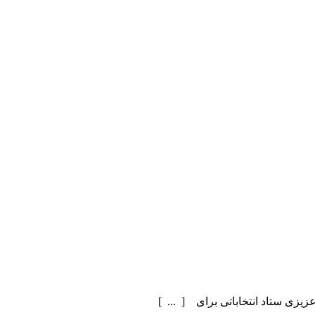
یزی ستاد انتخاباتی برای [ ... ]