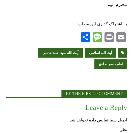
محترم الوند
به اشتراک گذاری این مطلب:
S
M
P
E
h
es
ri
m
ai
nt
آیت الله اسلامی
sa
ar
آیت الله سید احمد خاتمی
e
ge
l
امام جعفر صادق
BE THE FIRST TO COMMENT
Leave a Reply
ایمیل شما نمایش داده نخواهد شد
نظر