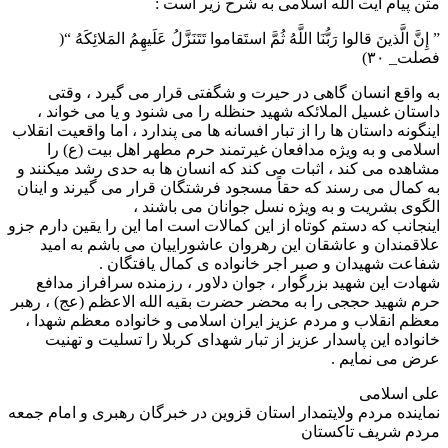
متن پیام آیت الله اسلامی به شرح زیر است :
” إِنَّ الَّذینَ قالوا رَبُّنَا اللَّهُ ثُمَّ استَقاموا تَتَنَزَّلُ عَلَیهِمُ المَلائِکَهُ “(
فصلت_ ۳۰)
به واقع انسان گاهی در حیرت و شگفتی قرار می گیرد ، وقتی
داستان غسیل الملائکه شهید حنظله را می شنود و یا می خواند ،
اینگونه داستان ها را از تبار افسانه ها می پندارد ، اما واقعیت انقلاب
اسلامی و به ویژه مدافعان غیرتمند حرم مطهر اهل بیت (ع) را
مشاهده می کند ، اثبات می کند که انسان ها به حدی رشد میکنند و
به کمال می رسند که حقاً مسجود فرشتگان قرار می گیرند و اینان
الگوی بشریت و به ویژه نسل جوانان می باشند ،
اینجانب که دستم کوتاه از این کمالات است اما این را یقین دارم جزو
علاقمندان و عاشقان این رهروان عاشوراییان می باشم به امید
شفاعت شهیدان و صبر اجر خانواده ی کمال یافتگان .
شهادت این شهید بزرگوار ، جوان دلاور ، رزمنده سرافراز مدافع
حرم شهید حججی را به محضر حضرت بقیه الله الاعظم (عج) ، رهبر
معظم انقلاب و مردم عزیز ایران اسلامی و خانواده معظم شهدا ،
خانواده این پاسدار عزیز از تبار شهدای کربلا را تسلیت و تهنیت
عرض می نمایم .
علی اسلامی
نماینده مردم ولایتمدار استان قزوین در خبرگان رهبری و امام جمعه
مردم شریف تاکستان