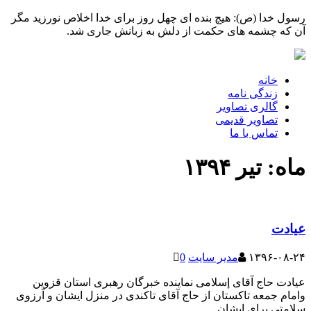
رسول خدا (ص): هیچ بنده ای چهل روز برای خدا اخلاص نورزید مگر
آن که چشمه های حکمت از دلش به زبانش جاری شد.
خانه
زندگی نامه
گالری تصاویر
تصاویر قدیمی
تماس با ما
ماه:
تیر ۱۳۹۴
عیادت
۱۳۹۶-۰۸-۲۴
مدیر سایت
0
عیادت حاج آقای إسلامی نماینده خبرگان رهبرى استان قزوین
وامام جمعه تاکستان از حاج آقای تاکندی در منزل ایشان و آرزوی
سلامتی برای ایشان