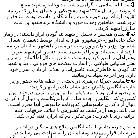
🔴آیت الله اسلامی با گرامی داشت یاد وخاطره شهید مفتح
فرمودند: در سال ۱۳۵۸شهید مفتح یکی از علمای مبارز که برنامه
تقویت ارتباط بین حوزه علمیه و دانشگاه را داشت توسط منافقین
ترورشدند. منافقین وحدت حوزه و دانشگاه برنتافتندو این عالم
مبارزرا شهید کردند.
🍃🔴ایشان همچنین با تجلیل از شهید تند گویان ابراز داشتند: در زمان
جنگ جاده اهواز- خرمشهرو اهواز به آبادان توسط دشمنان اشغال
شده بود، وزیر جوان و وزیرنفت در مسیر ماهشهر به آبادان برنامه
بازدید از تأسیسات و مراکز نفتی داشتند ؛دشمن این شهید عزیز
وهمراهان را اسیر کرد و به علت داشتن مسائل اطلاعات واسرار
نفتی سالیانی طولانی در اسارت شکنجه های فروانی دادند و شهید
تند گویان به خاطر تربیت عاشورایی و انقلابی از دادن اسرار خود
داری ودر آخر به شهادت رساندند.
🍃🔵نماینده خبرگان رهبری در بخشی از خطبه ها به حضور وزیر
خارجه انگلیس واکنش تندی نشان داده و اظهار کردند:
من تصورم این بود که مسؤولین ما این وزیر را نمی پذیرفتند. وزیر
کشوری که -انگلیس- جاده صاف کن آمریکاست و دنبال آزاد کردن
دنبال آزاد کردن جاسوسانی که برنامه جاسوسی آنها محرز است ،
می باشد. وبعد از برگشت به کشورش با خباثت حرفهایی علیه
ایرانمی زند با عبارت : من تذکر دادم که ایران فتنه گری نکند!
ما حق داریم بدانیم با آنکه انگلیس سلاح های سنگین در اختیار
عربستان قرار می دهد ومسلمانان را به شهادت می رسانند در