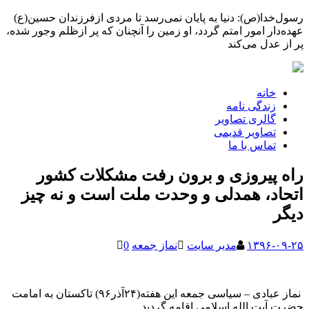
رسول‌خدا(ص): دنیا به پایان نمی‌رسد تا مردی ازفرزندان حسین(ع)
عهده‌دار امور امتم گردد، او زمین را آنچنان که پر ازظلم وجور شده،
پر از عدل می‌کند
خانه
زندگی نامه
گالری تصاویر
تصاویر قدیمی
تماس با ما
راه پیروزی و برون رفت مشکلات کشور
اتحاد، همدلی و وحدت ملت است و نه چیز
دیگر
۱۳۹۶-۰۹-۲۵
مدیر سایت
نماز جمعه
0
‍ نماز عبادی – سیاسی جمعه این هفته(۲۴آذر۹۶) تاکستان به امامت
حضرت آیت الله اسلامی اقامه گردید.