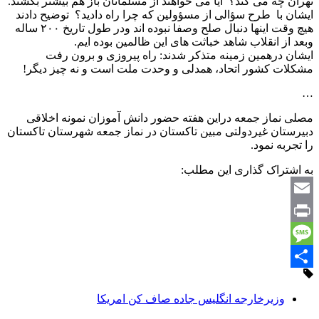
تهران چه می کند؟ آیا می خواهند از مسلمانان باز هم بیشتر بکشند.
ایشان با طرح سؤالی از مسؤولین که چرا راه دادید؟ توضیح دادند
هیچ وقت اینها دنبال صلح وصفا نبوده اند ودر طول تاریخ ۲۰۰ ساله
وبعد از انقلاب شاهد خباثت های این ظالمین بوده ایم.
ایشان درهمین زمینه متذکر شدند: راه پیروزی و برون رفت
مشکلات کشور اتحاد، همدلی و وحدت ملت است و نه چیز دیگر!
…
مصلی نماز جمعه دراین هفته حضور دانش آموزان نمونه اخلاقی
دبیرستان غیردولتی مبین تاکستان در نماز جمعه شهرستان تاکستان
را تجربه نمود.
به اشتراک گذاری این مطلب:
Email
Print
Message
Share
وزیرخارجه انگلیس جاده صاف کن امریکا